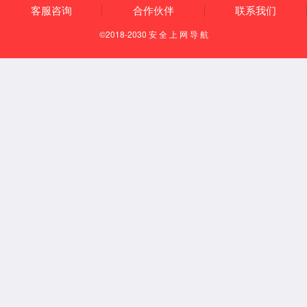
欢迎您来到tyc33455cc太阳成集团~！
JAccount登录（教师专用）
中文
English
tyc33455cc首页
概况
院长寄语
学院简介
回溯人文
今日人文
数字人文
焦点人文
现任领导
机构设置
办事指南
文档下载