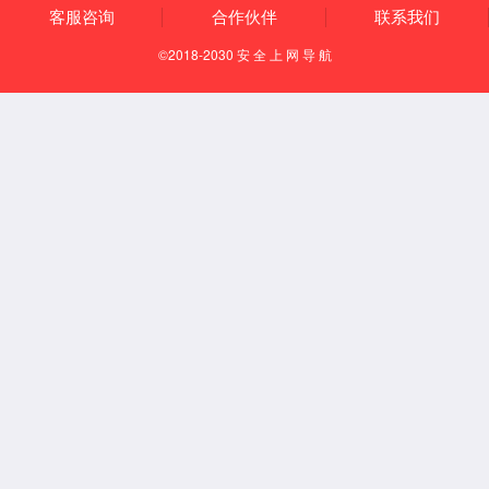
欢迎您来到tyc33455cc太阳成集团~！
JAccount登录（教师专用）
中文
English
tyc33455cc首页
概况
院长寄语
学院简介
回溯人文
今日人文
数字人文
焦点人文
现任领导
机构设置
办事指南
文档下载