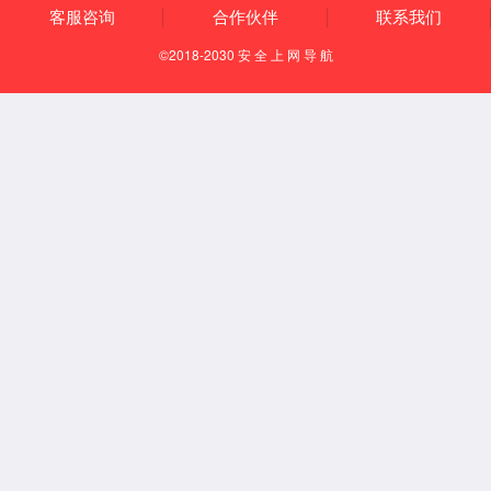
欢迎您来到tyc33455cc太阳成集团~！
JAccount登录（教师专用）
中文
English
tyc33455cc首页
概况
院长寄语
学院简介
回溯人文
今日人文
数字人文
焦点人文
现任领导
机构设置
办事指南
文档下载